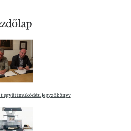
zdőlap
rt együttműködési jegyzőkönyv