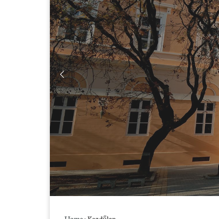
Home
»
Kezdőlap