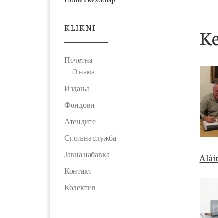
KLIKNI
Ke
Почетна
О нама
Издања
Фондови
Атендите
Спољна служба
Јавна набавка
Aláí
Контакт
Колектив