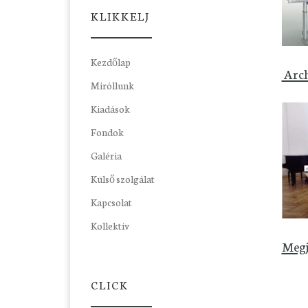
KLIKKELJ
Kezdőlap
Arch
Miróllunk
Kiadások
Fondok
Galéria
Külső szolgálat
Kapcsolat
Kollektív
Megj
CLICK