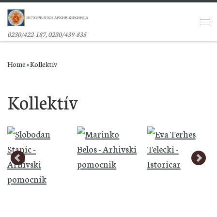
Skip to content
Me
0230/422-187, 0230/439-835
Home
»
Kollektív
Kollektív