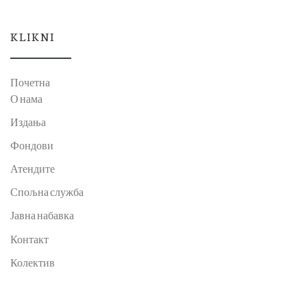
KLIKNI
Почетна
О нама
Издања
Фондови
Атендите
Спољна служба
Јавна набавка
Контакт
Колектив