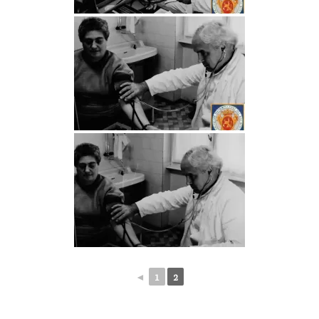
◄
1
2