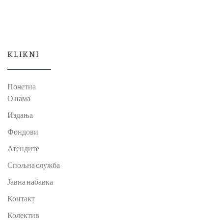
KLIKNI
Почетна
О нама
Издања
Фондови
Атендите
Спољна служба
Јавна набавка
Контакт
Колектив