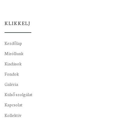
KLIKKELJ
Kezdőlap
Miróllunk
Kiadások
Fondok
Galéria
Külső szolgálat
Kapcsolat
Kollektív