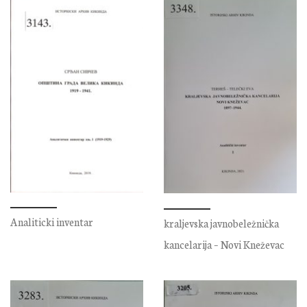
Analiticki inventar
kraljevska javnobeležnička
kancelarija – Novi Kneževac