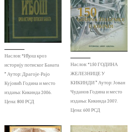
Наслов: “Иђош кроз
Наслов: “150 ГОДИНА
историју потиског Баната
ЖЕЛЕЗНИЦЕ У
” Аутор: Драгоје-Рајо
КИКИНДИ ” Аутор: Јован
Кујовић Година и место
Чуданов Година и место
издања: Кикинда 2006.
издања: Кикинда 2007.
Цена: 800 РСД
Цена: 600 РСД