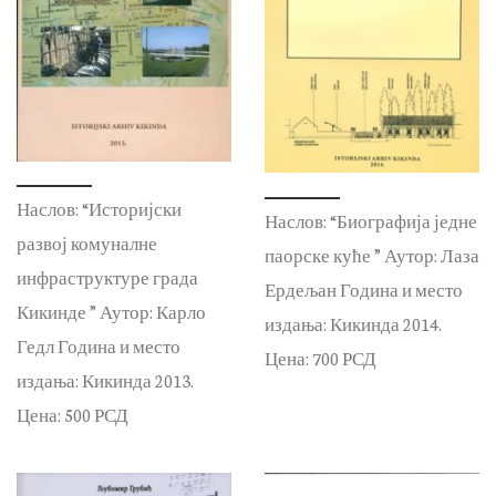
Наслов: “Историјски
Наслов: “Биографија једне
развој комуналне
паорске куће ” Аутор: Лаза
инфраструктуре града
Ердељан Година и место
Кикинде ” Аутор: Карло
издања: Кикинда 2014.
Гедл Година и место
Цена: 700 РСД
издања: Кикинда 2013.
Цена: 500 РСД