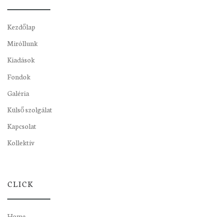
Kezdőlap
Miróllunk
Kiadások
Fondok
Galéria
Külső szolgálat
Kapcsolat
Kollektív
CLICK
Home