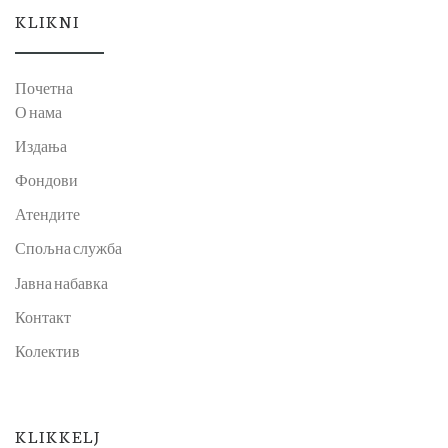
KLIKNI
Почетна
О нама
Издања
Фондови
Атендите
Спољна служба
Јавна набавка
Контакт
Колектив
KLIKKELJ