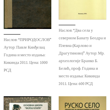
Наслов: “Два села у
северном Банату Беодра и
Наслов: “ПРИРОДОСЛОВ”
Плевна (Карлово и
Аутор: Павле Кинђелац
Драгутиново)” Аутор: Мр.
Година и место издања:
археологије Бранко Б.
Кикинда 2011. Цена: 1000
Белић, проф. Година и
РСД
место издања: Кикинда
2011. Цена: 600 РСД