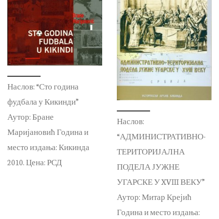
Наслов: “Сто година
фудбала у Кикинди”
Аутор: Бране
Наслов:
Маријановић Година и
“АДМИНИСТРАТИВНО-
место издања: Кикинда
ТЕРИТОРИЈАЛНА
2010. Цена: РСД
ПОДЕЛА ЈУЖНЕ
УГАРСКЕ У XVIII ВЕКУ”
Аутор: Митар Крејић
Година и место издања: