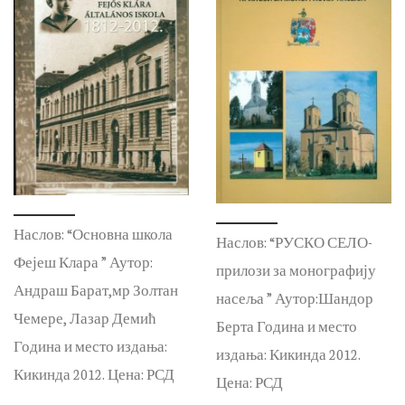
Наслов: “Основна школа
Наслов: “РУСКО СЕЛО-
Фејеш Клара ” Аутор:
прилози за монографију
Андраш Барат,мр Золтан
насеља ” Аутор:Шандор
Чемере, Лазар Демић
Берта Година и место
Година и место издања:
издања: Кикинда 2012.
Кикинда 2012. Цена: РСД
Цена: РСД