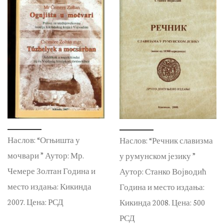
Наслов: “Огњишта у
Наслов: “Речник славизма
мочвари ” Аутор: Мр.
у румунском језику ”
Чемере Золтан Година и
Аутор: Станко Војводић
место издања: Кикинда
Година и место издања:
2007. Цена: РСД
Кикинда 2008. Цена: 500
РСД