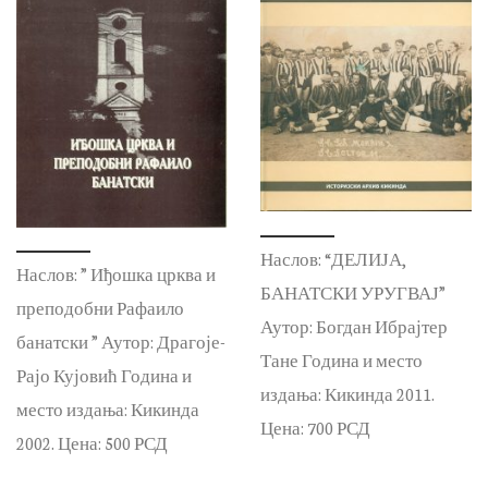
Наслов: “ДЕЛИЈА,
Наслов: ” Иђошка црква и
БАНАТСКИ УРУГВАЈ”
преподобни Рафаило
Аутор: Богдан Ибрајтер
банатски ” Аутор: Драгоје-
Тане Година и место
Рајо Кујовић Година и
издања: Кикинда 2011.
место издања: Кикинда
Цена: 700 РСД
2002. Цена: 500 РСД