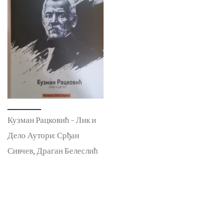
Кузман Рацковић – Лик и
Дело Аутори: Срђан
Сивчев, Драган Белеслић