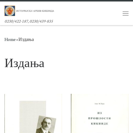
Skip to content
Me
0230/422-187, 0230/439-835
Home
»
Издања
Издања