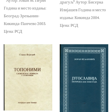
” Аутор: Јован М. Пејин
драгуљ” Аутор: Бисерка
Година и место издања:
Илијашев Година и место
Београд-Зрењанин-
издања: Кикинда 2004.
Кикинда-Панчево 2003.
Цена: РСД
Цена: РСД