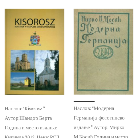
Наслов: “Модерна
Наслов: “Kisorosz ”
Германија-фототипско
Аутор:Шандор Берта
издање ” Аутор: Мирко
Година и место издања:
М.Косић Година и место
Кикинда 2012. Цена: РСД