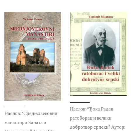
Наслов: “Ђока Радак
Наслов: “Средњовековни
ратоборац и велики
манастири Баната и
добротвор српски” Аутор: