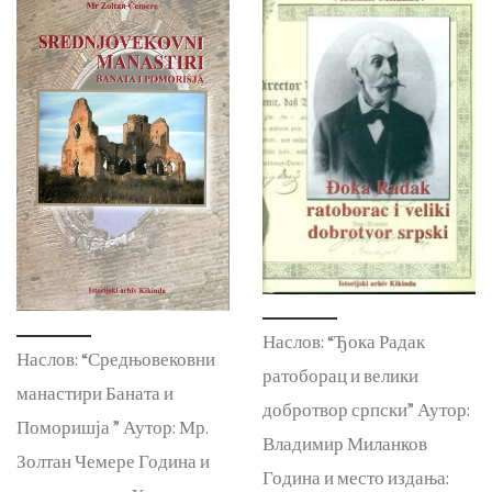
Наслов: “Ђока Радак
Наслов: “Средњовековни
ратоборац и велики
манастири Баната и
добротвор српски” Аутор:
Поморишја ” Аутор: Мр.
Владимир Миланков
Золтан Чемере Година и
Година и место издања: