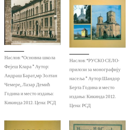
Наслов: “Основна школа
Наслов: “РУСКО СЕЛО-
Фејеш Клара ” Аутор:
прилози за монографију
Андраш Барат,мр Золтан
насеља ” Аутор:Шандор
Чемере, Лазар Демић
Берта Година и место
Година и место издања:
издања: Кикинда 2012.
Кикинда 2012. Цена: РСД
Цена: РСД