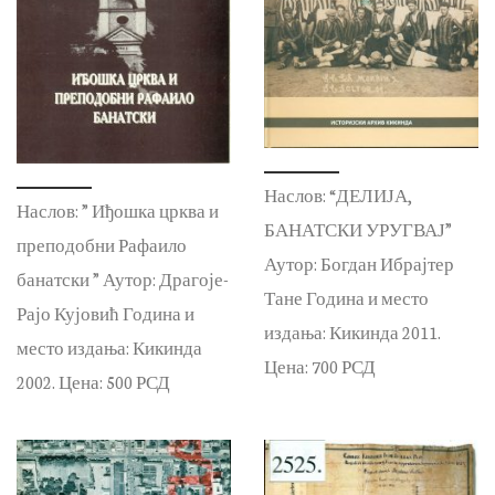
Наслов: “ДЕЛИЈА,
Наслов: ” Иђошка црква и
БАНАТСКИ УРУГВАЈ”
преподобни Рафаило
Аутор: Богдан Ибрајтер
банатски ” Аутор: Драгоје-
Тане Година и место
Рајо Кујовић Година и
издања: Кикинда 2011.
место издања: Кикинда
Цена: 700 РСД
2002. Цена: 500 РСД