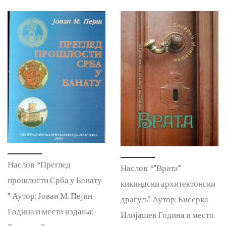
Наслов: “Преглед
Наслов: “”Врата”
прошлости Срба у Банату
кикиндски архитектонски
” Аутор: Јован М. Пејин
драгуљ” Аутор: Бисерка
Година и место издања:
Илијашев Година и место