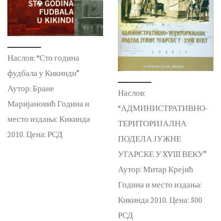
Наслов: “Сто година
фудбала у Кикинди”
Аутор: Бране
Наслов:
Маријановић Година и
“АДМИНИСТРАТИВНО-
место издања: Кикинда
ТЕРИТОРИЈАЛНА
2010. Цена: РСД
ПОДЕЛА ЈУЖНЕ
УГАРСКЕ У XVIII ВЕКУ”
Аутор: Митар Крејић
Година и место издања:
Кикинда 2010. Цена: 500
РСД