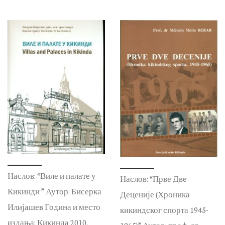
Наслов: “Виле и палате у
Наслов: “Прве Две
Кикинди ” Аутор: Бисерка
Деценије (Хроника
Илијашев Година и место
кикиндског спорта 1945-
издања: Кикинда 2010.