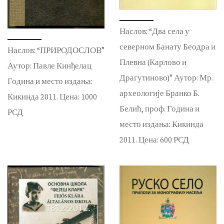
Наслов: “Два села у
северном Банату Беодра и
Наслов: “ПРИРОДОСЛОВ”
Плевна (Карлово и
Аутор: Павле Кинђелац
Драгутиново)” Аутор: Мр.
Година и место издања:
археологије Бранко Б.
Кикинда 2011. Цена: 1000
Белић, проф. Година и
РСД
место издања: Кикинда
2011. Цена: 600 РСД