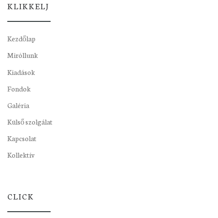
KLIKKELJ
Kezdőlap
Miróllunk
Kiadások
Fondok
Galéria
Külső szolgálat
Kapcsolat
Kollektív
CLICK