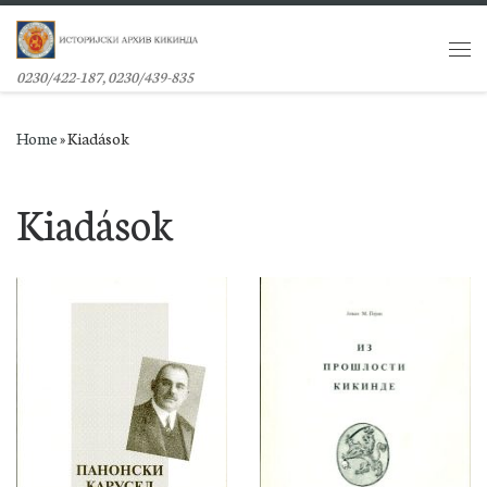
Skip to content
Me
0230/422-187, 0230/439-835
Home
»
Kiadások
Kiadások