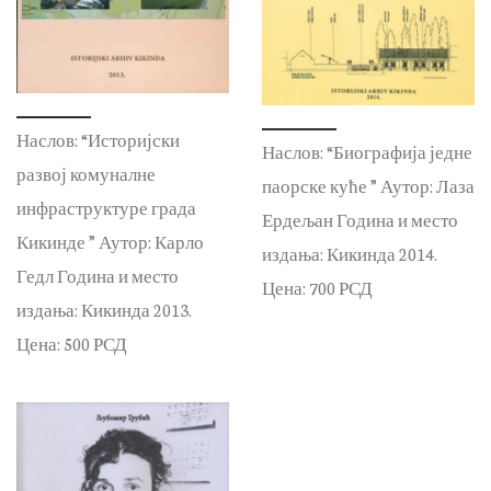
Наслов: “Историјски
Наслов: “Биографија једне
развој комуналне
паорске куће ” Аутор: Лаза
инфраструктуре града
Ердељан Година и место
Кикинде ” Аутор: Карло
издања: Кикинда 2014.
Гедл Година и место
Цена: 700 РСД
издања: Кикинда 2013.
Цена: 500 РСД