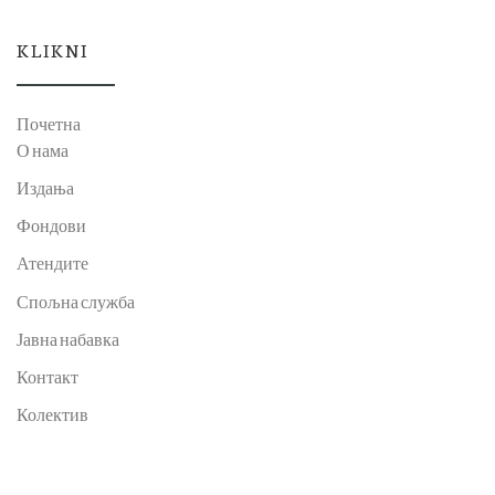
KLIKNI
Почетна
О нама
Издања
Фондови
Атендите
Спољна служба
Јавна набавка
Контакт
Колектив