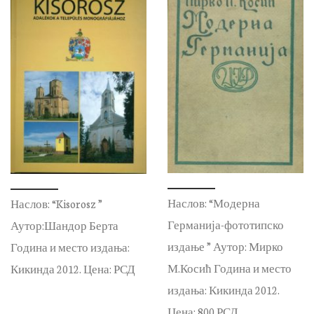
Наслов: “Модерна
Наслов: “Kisorosz ”
Германија-фототипско
Аутор:Шандор Берта
издање ” Аутор: Мирко
Година и место издања:
М.Косић Година и место
Кикинда 2012. Цена: РСД
издања: Кикинда 2012.
Цена: 800 РСД