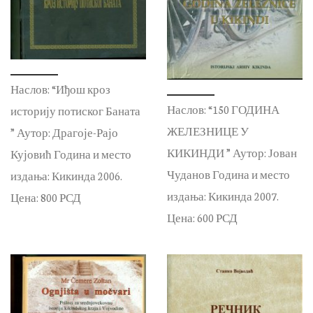
Наслов: “Иђош кроз
Наслов: “150 ГОДИНА
историју потиског Баната
ЖЕЛЕЗНИЦЕ У
” Аутор: Драгоје-Рајо
КИКИНДИ ” Аутор: Јован
Кујовић Година и место
Чуданов Година и место
издања: Кикинда 2006.
издања: Кикинда 2007.
Цена: 800 РСД
Цена: 600 РСД