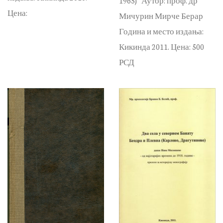
1965)” Аутор: проф. др
Цена:
Мичурин Мирче Берар
Година и место издања:
Кикинда 2011. Цена: 500
РСД