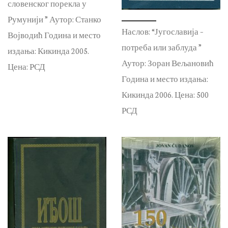
словенског порекла у
Румунији ” Аутор: Станко
Наслов: “Југославија –
Војводић Година и место
потреба или заблуда ”
издања: Кикинда 2005.
Аутор: Зоран Вељановић
Цена: РСД
Година и место издања:
Кикинда 2006. Цена: 500
РСД